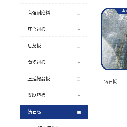
高强耐磨料
煤仓衬板
尼龙板
陶瓷衬板
压延微晶板
铸石板
支腿垫板
铸石板