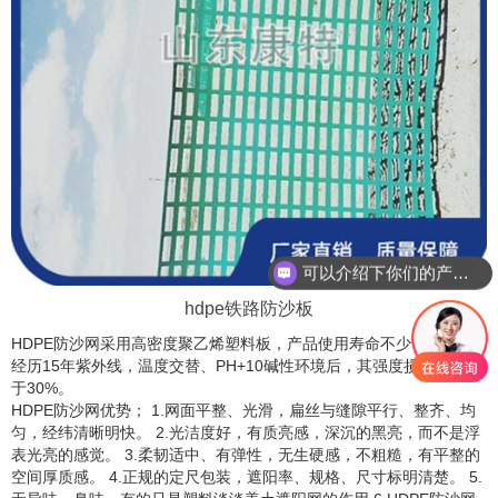
可以介绍下你们的产品么？
hdpe铁路防沙板
HDPE防沙网采用高密度聚乙烯塑料板，产品使用寿命不少于15年，
经历15年紫外线，温度交替、PH+10碱性环境后，其强度损失率不大
于30%。
HDPE防沙网优势； 1.网面平整、光滑，扁丝与缝隙平行、整齐、均
匀，经纬清晰明快。 2.光洁度好，有质亮感，深沉的黑亮，而不是浮
表光亮的感觉。 3.柔韧适中、有弹性，无生硬感，不粗糙，有平整的
空间厚质感。 4.正规的定尺包装，遮阳率、规格、尺寸标明清楚。 5.